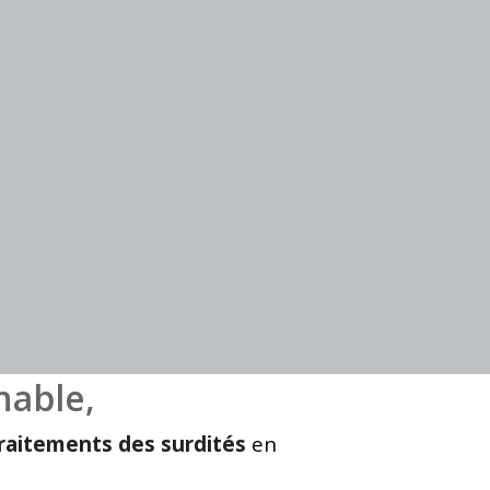
nable,
traitements des surdités
en