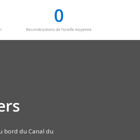
0
n
Reconstructions de l’oreille moyenne
ers
 au bord du Canal du