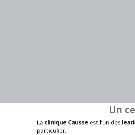
Un ce
La
clinique Causse
est l’un des
lead
particulier.