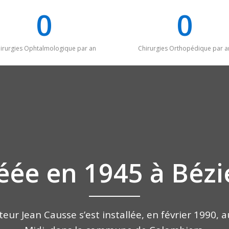
0
0
irurgies Ophtalmologique par an
Chirurgies Orthopédique par a
éée en 1945 à Bézi
eur Jean Causse s’est installée, en février 1990,