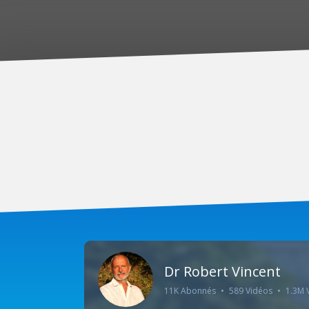
Dr Robert Vincent
11K Abonnés
•
589 Vidéos
•
1.3M 