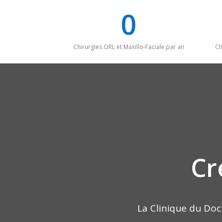
0
Chirurgies ORL et Maxillo-Faciale par an
Ch
Cr
La Clinique du Doct