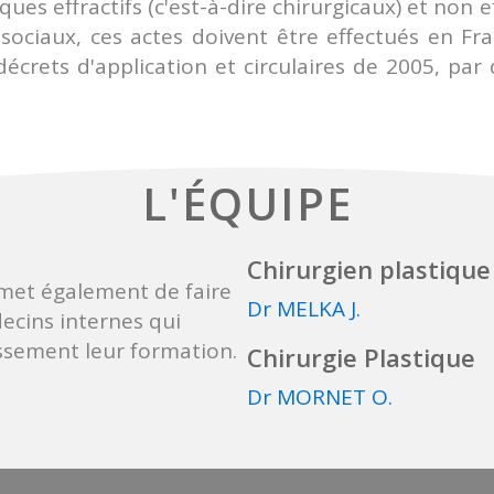
es effractifs (c'est-à-dire chirurgicaux) et non ef
sociaux, ces actes doivent être effectués en Fran
rets d'application et circulaires de 2005, par de
L'ÉQUIPE
Chirurgien plastique
met également de faire
Dr MELKA J.
cins internes qui
issement leur formation.
Chirurgie Plastique
Dr MORNET O.