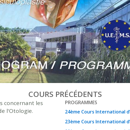
COURS PRÉCÉDENTS
ns concernant les
PROGRAMMES
e l'Otologie.
24ème Cours International d’
23ème Cours International d’O