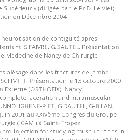
périeur » (dirigée par le Pr D. Le Viet)
dition en Décembre 2004
a neurotisation de contiguïté après
 l’enfant. S.FAIVRE, G.DAUTEL. Présentation
 de Médecine de Nancy de Chirurgie
s alésage dans les fractures de jambe.
.SCHMITT. Présentation le 13 octobre 2000
ion Externe (ORTHOFIX), Nancy
r complete laceration and intramuscular
M.OUNNOUGHENE-PIET, G.DAUTEL, G-B.LAN,
6 juin 2001 au XXIVème Congrès du Groupe
urgie ( GAM ) à Saint-Tropez
icro-injection for studying muscular flaps in
 M.MERLE, GB.LAN Poster présenté du 31/10