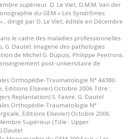
mbre supérieur. D. Le Viet, D.M.M. Van der
a Monographie du GEM « Les Syndrômes
, dirigé par D. Le Viet, éditée en Décembre
ans le cadre des maladies professionnelles.
Dap, G. Dautel. Imagerie des pathologies
ation de Michel G. Dupuis, Philippe Peetrons.
’enseignement post-universitaire de
cales Orthopédie-Traumatologie N° 44380
 Editions Elsevier) Octobre 2006 Titre :
gers Replantation) S. Faivre, G. Dautel
cales Orthopédie-Traumatologie N°
gicale, Editions Elsevier) Octobre 2006
 Membre Supérieur (Title : Upper
G.Dautel
 la Monographie du GEM 2004 sur « Les