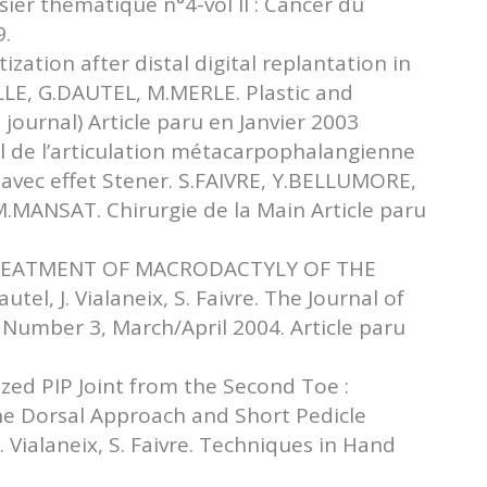
ier thématique n°4-vol II : Cancer du
9.
ation after distal digital replantation in
ILLE, G.DAUTEL, M.MERLE. Plastic and
journal) Article paru en Janvier 2003
al de l’articulation métacarpophalangienne
 avec effet Stener. S.FAIVRE, Y.BELLUMORE,
MANSAT. Chirurgie de la Main Article paru
TREATMENT OF MACRODACTYLY OF THE
el, J. Vialaneix, S. Faivre. The Journal of
 Number 3, March/April 2004. Article paru
zed PIP Joint from the Second Toe :
he Dorsal Approach and Short Pedicle
. Vialaneix, S. Faivre. Techniques in Hand