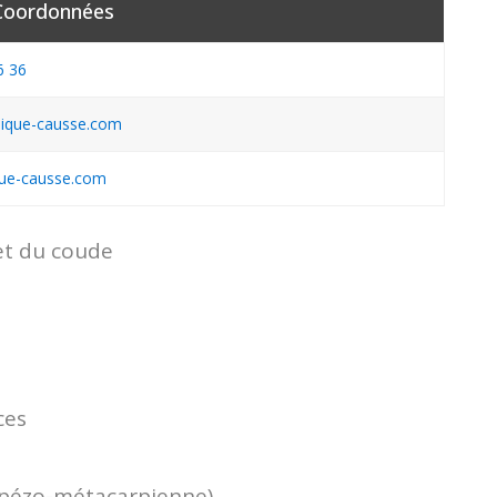
Coordonnées
6 36
nique-causse.com
ique-causse.com
et du coude
ces
rapézo-métacarpienne)