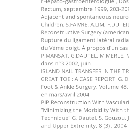
l’Hépato-gastroentérologue , Doss
Rectum, septembre 1999, 203-20
Adjacent and spontaneous neurotiz
Children. S.FAIVRE, A.LIM, F.DUTE
Reconstructive Surgery (american 
Rupture du ligament latéral radi
du Vème doigt. À propos d’un cas
P.MANSAT, G.DAUTEL, M.MERLE, M.
dans n°3 2002, juin.
ISLAND NAIL TRANSFER IN THE 
GREAT TOE : A CASE REPORT. G. Daut
Foot & Ankle Surgery, Volume 43,
en mars/avril 2004
PIP Reconstruction With Vasculari
“Minimizing the Morbidity With t
Technique” G. Dautel, S. Gouzou, J
and Upper Extremity, 8 (3) , 2004