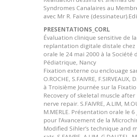
Syndromes Canalaires au Membre Su
avec Mr R. Faivre (dessinateur).E
PRESENTATIONS_CORL
Évaluation clinique sensitive de l
replantation digitale distale chez
orale le 24 mai 2000 à la Société
Pédiatrique, Nancy
Fixation externe ou enclouage san
O.ROCHE, S.FAIVRE, F.SIRVEAUX, D
à Troisième Journée sur la Fixat
Recovery of skeletal muscle afte
nerve repair. S.FAIVRE, A.LIM, 
M.MERLE. Présentation orale le 
pour l’Avancement de la Microchir
Modified Sihler’s technique and m
rats. S.FAIVRE, A.LIM, G.DAUTEL,