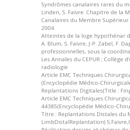
Syndrômes canalaires rares du me
Linden, S. Faivre. Chapitre de l
Canalaires du Membre Supérieur » 
2004.
Atteintes de la loge hypothénar d
A. Blum, S. Faivre, J-P. Zabel, F. 
professionnelles, sous la coordin
Les Annales du CEPUR ; Collège d
radiologie
Article EMC Techniques Chirurgi
(Encyclopédie Médico-Chirurgicale,
Replantations Digitales(Title : Fin
Article EMC Techniques Chirurgi
44385(Encyclopédie Médico-Chirur
Titre : Replantations Distales du
LimbDistalReplantation) S.Faivre,
Réalisation dessins et shémas de