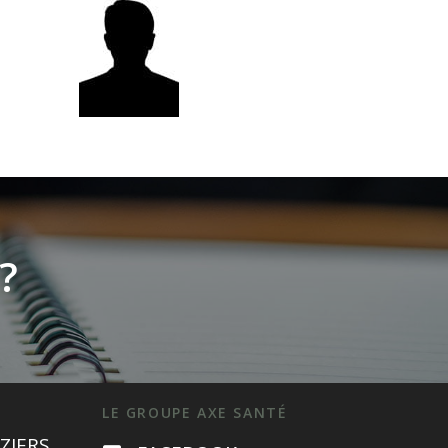
?
LE GROUPE AXE SANTÉ
ZIERS